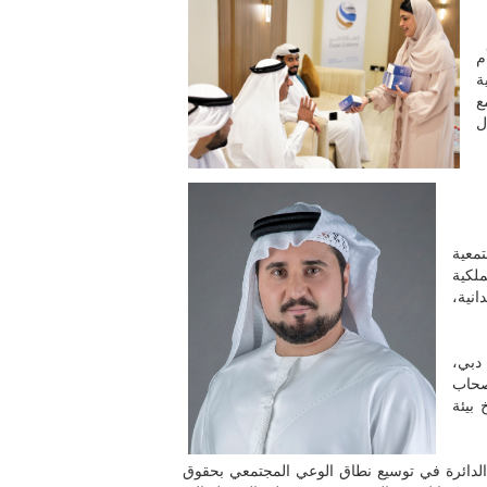
م
ة
ع
ل
معية
ملكية
انية،
دبي،
صحاب
 بيئة
الدائرة في توسيع نطاق الوعي المجتمعي بحقوق