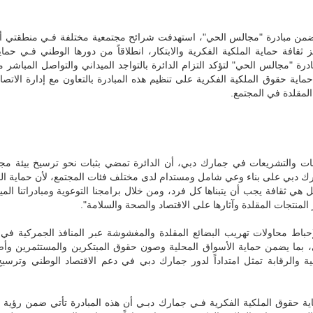
 مبادرة "مجالس الحي"، استهدفت شرائح مجتمعية مختلفة فـي منطقتي أ
افة حماية الملكية الفكرية والابتكار، انطلاقاً من دورها الوطني فـي حماي
بادرة "مجالس الحي" لتؤكد التزام الدائرة بالتواجد الميداني والتواصل المباشر م
اية حقوق الملكية الفكرية على تنظيم هذه المبادرة بالتعاون مع إدارة الاتصا
لمقلدة في المجتمع.
اسات والتشريعات في جمارك دبي، أن الدائرة تمضي بثبات نحو ترسيخ بيئة مجت
مارك دبي على بناء وعي شامل ومستدام لدى مختلف فئات المجتمع، لأن حماية ال
 ثقافة يجب أن يتبناها كل فرد، ومن خلال برامجنا التوعوية ومبادراتنا الميد
نتجات المقلدة وآثارها على الاقتصاد والصحة والسلامة".
إحباط محاولات تهريب البضائع المقلدة والمغشوشة عبر المنافذ الجمركية في 
ي، بما يضمن حماية الأسواق المحلية وصون حقوق المبتكرين والمستثمرين وأ
عية والرقابة تمثل امتداداً لدور جمارك دبي في دعم الاقتصاد الوطني وترسيخ
ة حقوق الملكية الفكرية فـي جمارك دبـي أن هذه المبادرة تأتي ضمن رؤية 