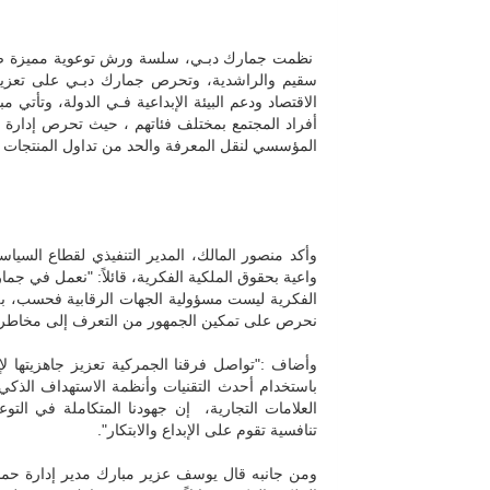
نظمت جمارك دبـي، سلسة ورش توعوية مميزة ضمن
سقيم والراشدية، وتحرص جمارك دبـي على تعزيز ثق
الاقتصاد ودعم البيئة الإبداعية فـي الدولة، وتأتي م
أفراد المجتمع بمختلف فئاتهم ، حيث تحرص إدارة حم
المؤسسي لنقل المعرفة والحد من تداول المنتجات ا
وأكد منصور المالك، المدير التنفيذي لقطاع السي
واعية بحقوق الملكية الفكرية، قائلاً: "نعمل في ج
الفكرية ليست مسؤولية الجهات الرقابية فحسب، بل هي
نحرص على تمكين الجمهور من التعرف إلى مخاطر الم
وأضاف :"تواصل فرقنا الجمركية تعزيز جاهزيتها ل
باستخدام أحدث التقنيات وأنظمة الاستهداف الذك
العلامات التجارية، إن جهودنا المتكاملة في التو
تنافسية تقوم على الإبداع والابتكار".
ومن جانبه قال يوسف عزير مبارك مدير إدارة حماي